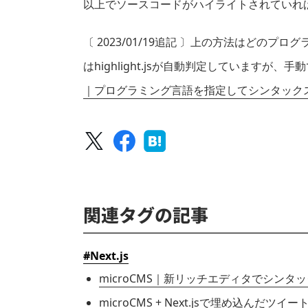
以上でソースコードがハイライトされていれ
〔 2023/01/19追記 〕上の方法はどの
はhighlight.jsが自動判定していますが
｜プログラミング言語を指定してシンタック
関連タグの記事
#Next.js
microCMS｜新リッチエディタでシン
microCMS + Next.jsで埋め込ん