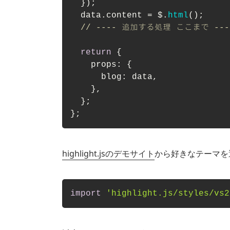
  });

  data.
content
 = $.
html
();

// ---- 追加する処理 ここまで ---
return
 {

props
: {

blog
: data,

    },

  };

};
highlight.jsのデモサイト
から好きなテーマを選
import
'highlight.js/styles/vs2