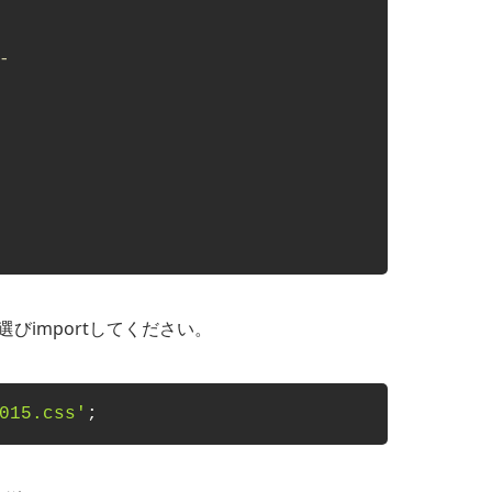
-
びimportしてください。
015.css'
;