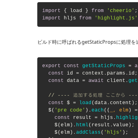
import
 { load } 
from
'cheerio'
;
import
 hljs 
from
'highlight.js'
ビルド時に呼ばれるgetStaticPropsに処
export
const
getStaticProps
 = 
a
const
 id = context.
params
.
id
;

const
 data = 
await
 client.
get
// ---- 追加する処理 ここから ---
const
 $ = 
load
(data.
content
);
  $(
'pre code'
).
each
(
(
_, elm
) =
const
 result = hljs.
highlig
    $(elm).
html
(result.
value
);

    $(elm).
addClass
(
'hljs'
);
