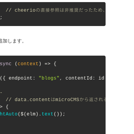
  
// cheerioの直接参照は非推奨だったため、loadをimp
;
理を追加します。
sync
 (
context
) => {

({ 
endpoint
: 
"blogs"
, 
contentId
: id });

-
  
// data.contentはmicroCMSから返されるリッチエ
>
 {

htAuto
($(elm).
text
());
