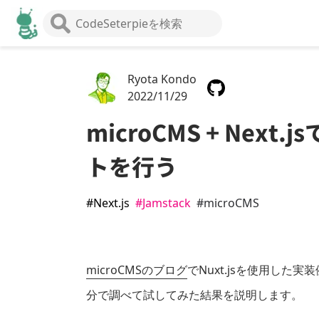
Ryota Kondo
2022/11/29
microCMS + Nex
トを行う
#Next.js
#Jamstack
#microCMS
microCMSのブログ
でNuxt.jsを使用した実
分で調べて試してみた結果を説明します。